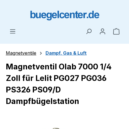
Zum Hauptinhalt springen
Ware
Magnetventile
Dampf, Gas & Luft
Magnetventil Olab 7000 1/4
Zoll für Lelit PG027 PG036
PS326 PS09/D
Dampfbügelstation
Bildergalerie überspringen