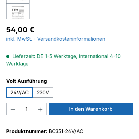
Regulärer Preis:
54,00 €
inkl. MwSt. - Versandkosteninformationen
Lieferzeit: DE 1-5 Werktage, international 4-10
Werktage
auswählen
Volt Ausführung
24V/AC
230V
Produkt Anzahl: Gib den gewünschten We
In den Warenkorb
Produktnummer:
BC351-24V/AC