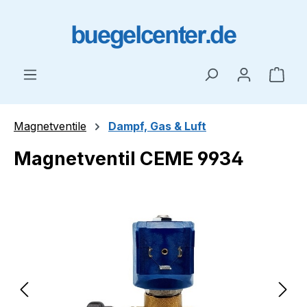
Zum Hauptinhalt springen
Ware
Magnetventile
Dampf, Gas & Luft
Magnetventil CEME 9934
Bildergalerie überspringen