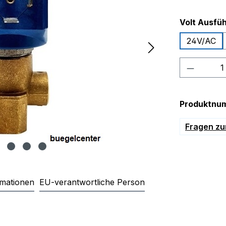
Volt Ausfü
24V/AC
Produkt
Produktnu
Fragen zu
rmationen
EU-verantwortliche Person
ventil CEME 9934 "