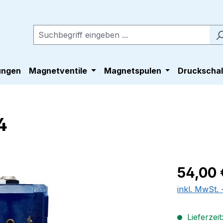
ungen
Magnetventile
Magnetspulen
Druckschal
4
Regulärer Pr
54,00 
inkl. MwSt.
Lieferzeit