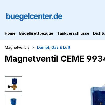
m Hauptinhalt springen
Zur Suche springen
Zur Hauptnavigation springen
Home
Bügelbrettbezüge
Tankverschlüsse
Dicht
Magnetventile
Dampf, Gas & Luft
Magnetventil CEME 993
Bildergalerie überspringen