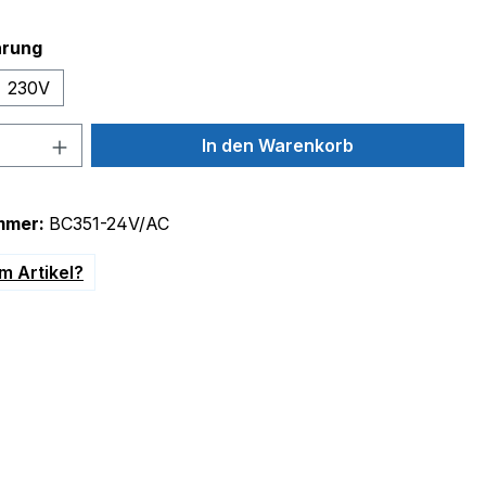
auswählen
hrung
230V
 Anzahl: Gib den gewünschten Wert ein 
In den Warenkorb
mmer:
BC351-24V/AC
m Artikel?