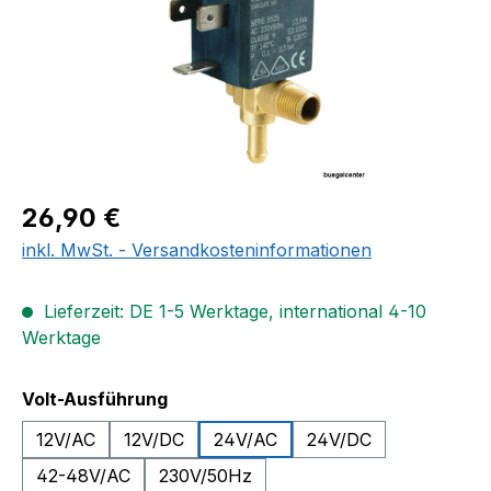
Regulärer Preis:
26,90 €
inkl. MwSt. - Versandkosteninformationen
Lieferzeit: DE 1-5 Werktage, international 4-10
Werktage
auswählen
Volt-Ausführung
12V/AC
12V/DC
24V/AC
24V/DC
42-48V/AC
230V/50Hz