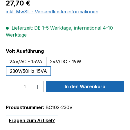
Regulärer Preis:
27,70 €
inkl. MwSt. - Versandkosteninformationen
Lieferzeit: DE 1-5 Werktage, international 4-10
Werktage
auswählen
Volt Ausführung
24V/AC - 15VA
24V/DC - 19W
230V/50Hz 15VA
Produkt Anzahl: Gib den gewünschten We
In den Warenkorb
Produktnummer:
BC102-230V
Fragen zum Artikel?