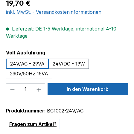
Regulärer Preis:
19,70 €
inkl. MwSt. - Versandkosteninformationen
Lieferzeit: DE 1-5 Werktage, international 4-10
Werktage
auswählen
Volt Ausführung
24V/AC - 29VA
24V/DC - 19W
230V/50Hz 15VA
Produkt Anzahl: Gib den gewünschten We
In den Warenkorb
Produktnummer:
BC1002-24V/AC
Fragen zum Artikel?