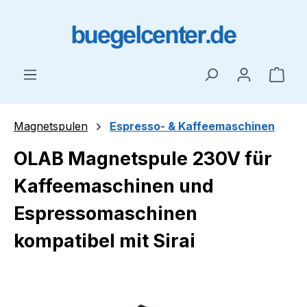
Zum Hauptinhalt springen
Ware
Magnetspulen
Espresso- & Kaffeemaschinen
OLAB Magnetspule 230V für
Kaffeemaschinen und
Espressomaschinen
kompatibel mit Sirai
Bildergalerie überspringen