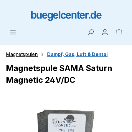
Zum Hauptinhalt springen
Ware
Magnetspulen
Dampf, Gas, Luft & Dental
Magnetspule SAMA Saturn
Magnetic 24V/DC
Bildergalerie überspringen