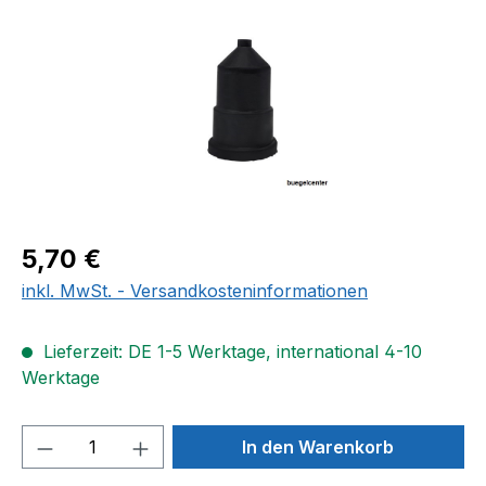
Regulärer Preis:
5,70 €
inkl. MwSt. - Versandkosteninformationen
Lieferzeit: DE 1-5 Werktage, international 4-10
Werktage
Produkt Anzahl: Gib den gewünschten We
In den Warenkorb