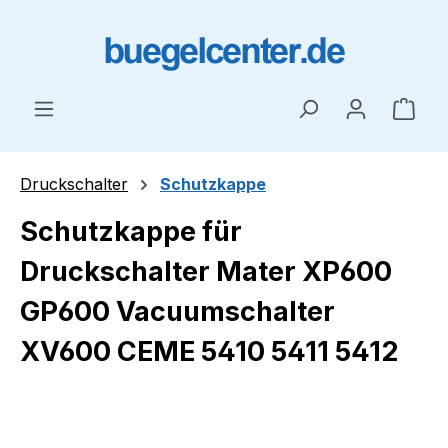
Zum Hauptinhalt springen
Ware
Druckschalter
Schutzkappe
Schutzkappe für
Druckschalter Mater XP600
GP600 Vacuumschalter
XV600 CEME 5410 5411 5412
Bildergalerie überspringen