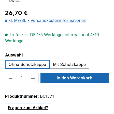
Regulärer Preis:
26,70 €
inkl. MwSt. - Versandkosteninformationen
Lieferzeit: DE 1-5 Werktage, international 4-10
Werktage
auswählen
Auswahl
Ohne Schutzkappe
Mit Schutzkappe
Produkt Anzahl: Gib den gewünschten We
In den Warenkorb
Produktnummer:
BC1371
Fragen zum Artikel?