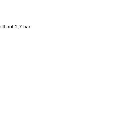
alter Mater XP110 G1/8“, 1,5-4ba
llt auf 2,7 bar