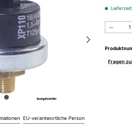
Lieferzeit
Produkt
Produktnu
Fragen zu
rmationen
EU-verantwortliche Person