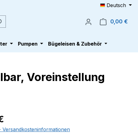
Deutsch
0,00 €
Ware
ter
Pumpen
Bügeleisen & Zubehör
lbar, Voreinstellung
eis:
€
 - Versandkosteninformationen