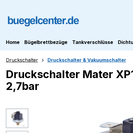
m Hauptinhalt springen
Zur Suche springen
Zur Hauptnavigation springen
Home
Bügelbrettbezüge
Tankverschlüsse
Dicht
Druckschalter
Druckschalter & Vakuumschalter
Druckschalter Mater XP11
2,7bar
Bildergalerie überspringen