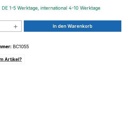
: DE 1-5 Werktage, international 4-10 Werktage
 Anzahl: Gib den gewünschten Wert ein 
In den Warenkorb
mmer:
BC1055
m Artikel?