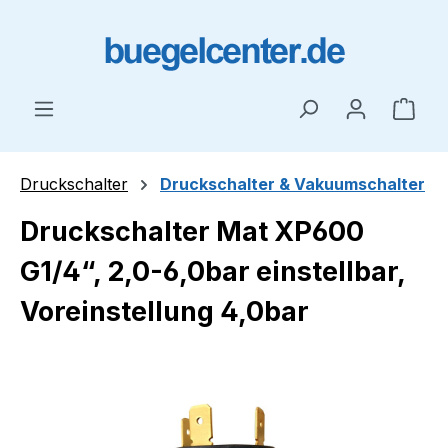
Zum Hauptinhalt springen
Ware
Druckschalter
Druckschalter & Vakuumschalter
Druckschalter Mat XP600
G1/4“, 2,0-6,0bar einstellbar,
Voreinstellung 4,0bar
Bildergalerie überspringen