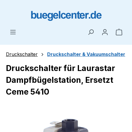
Zum Hauptinhalt springen
Ware
Druckschalter
Druckschalter & Vakuumschalter
Druckschalter für Laurastar
Dampfbügelstation, Ersetzt
Ceme 5410
Bildergalerie überspringen