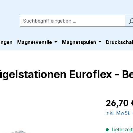
ungen
Magnetventile
Magnetspulen
Druckschal
gelstationen Euroflex - 
Regulärer Pr
26,70 
inkl. MwSt.
Lieferzeit