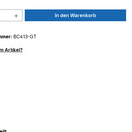
 Anzahl: Gib den gewünschten Wert ein 
In den Warenkorb
mmer:
BC413-GT
m Artikel?
uroflex - Beschreibung beachten
ilt.