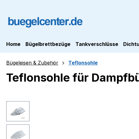
m Hauptinhalt springen
Zur Suche springen
Zur Hauptnavigation springen
Home
Bügelbrettbezüge
Tankverschlüsse
Dicht
Bügeleisen & Zubehör
Teflonsohle
Teflonsohle für Dampfbü
Bildergalerie überspringen