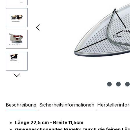
Beschreibung
Sicherheitsinformationen
Herstellerinfo
Produktinformationen "Teflons
Länge 22,5 cm - Breite 11,5cm
Gewebeschonendes Bügeln: Durch die feinen Löche