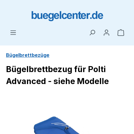
Zum Hauptinhalt springen
Ware
Bügelbrettbezüge
Bügelbrettbezug für Polti
Advanced - siehe Modelle
Bildergalerie überspringen