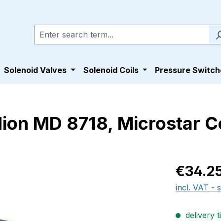
Solenoid Valves
Solenoid Coils
Pressure Switch
dion MD 8718, Microstar
Regular pric
€34.2
incl. VAT - 
delivery t