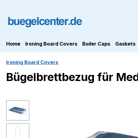
ip to main content
Skip to search
Skip to main navigation
Home
Ironing Board Covers
Boiler Caps
Gaskets
Ironing Board Covers
Bügelbrettbezug für Me
Skip image gallery