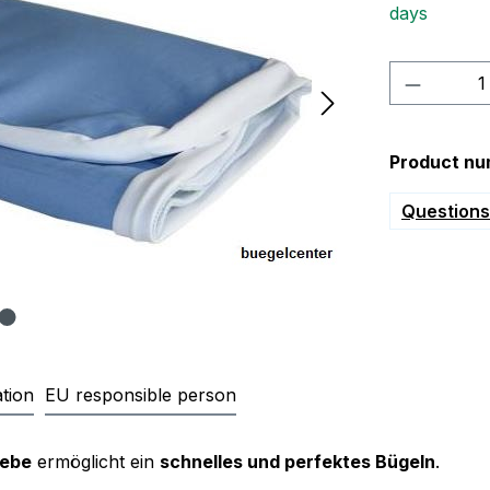
days
Product 
Product nu
Questions 
tion
EU responsible person
ettbezug für Medion MD 8718, M
webe
ermöglicht ein
schnelles und perfektes Bügeln
.