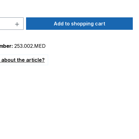
Quantity: Enter the desired amount or 
Add to shopping cart
mber:
253.002.MED
about the article?
icrostar Compakt MR40722"