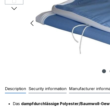
Description
Security information
Manufacturer informa
Product information "Bügelbr
Das
dampfdurchlässige Polyester/Baumwoll-Ge