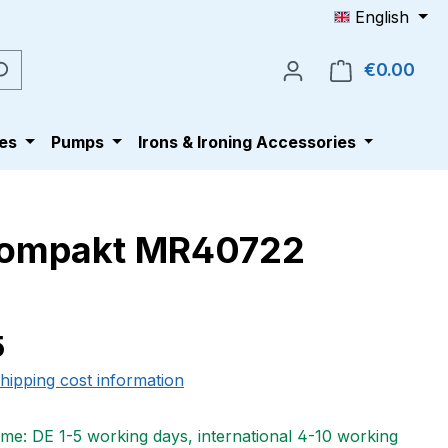
English
€0.00
Shop
es
Pumps
Irons & Ironing Accessories
 Compakt MR40722
e:
5
shipping cost information
ime: DE 1-5 working days, international 4-10 working