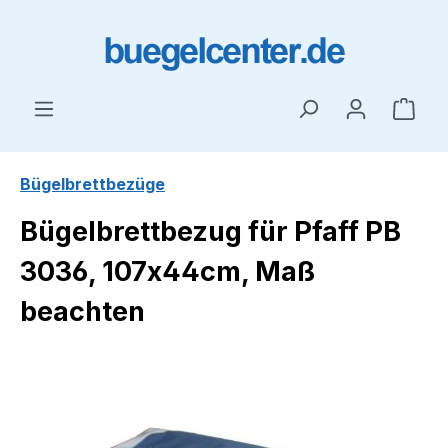
Zum Hauptinhalt springen
Ware
Bügelbrettbezüge
Bügelbrettbezug für Pfaff PB
3036, 107x44cm, Maß
beachten
Bildergalerie überspringen