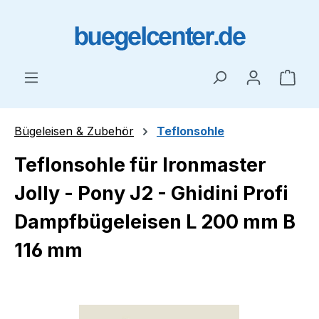
Zum Hauptinhalt springen
Ware
Bügeleisen & Zubehör
Teflonsohle
Teflonsohle für Ironmaster
Jolly - Pony J2 - Ghidini Profi
Dampfbügeleisen L 200 mm B
116 mm
Bildergalerie überspringen