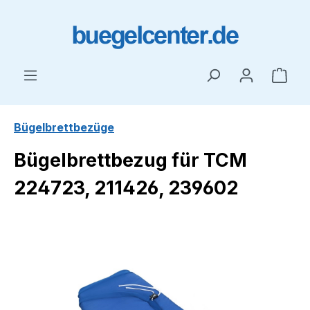
Zum Hauptinhalt springen
Ware
Bügelbrettbezüge
Bügelbrettbezug für TCM
224723, 211426, 239602
Bildergalerie überspringen