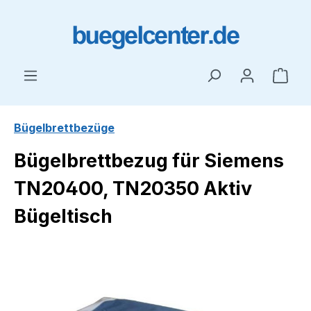
Zum Hauptinhalt springen
Ware
Bügelbrettbezüge
Bügelbrettbezug für Siemens
TN20400, TN20350 Aktiv
Bügeltisch
Bildergalerie überspringen