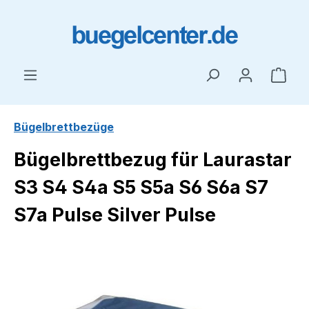
Zum Hauptinhalt springen
Ware
Bügelbrettbezüge
Bügelbrettbezug für Laurastar
S3 S4 S4a S5 S5a S6 S6a S7
S7a Pulse Silver Pulse
Bildergalerie überspringen