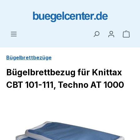
Zum Hauptinhalt springen
Ware
Bügelbrettbezüge
Bügelbrettbezug für Knittax
CBT 101-111, Techno AT 1000
Bildergalerie überspringen