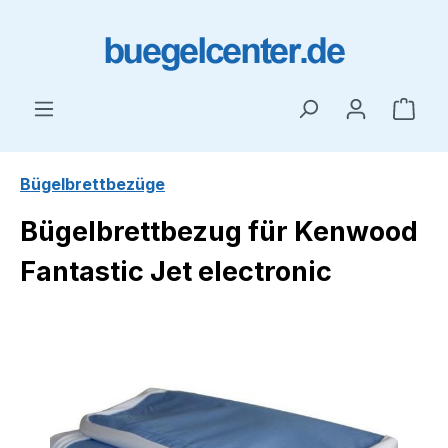
Zum Hauptinhalt springen
Ware
Bügelbrettbezüge
Bügelbrettbezug für Kenwood
Fantastic Jet electronic
Bildergalerie überspringen