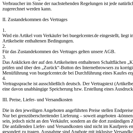
Verbraucher im Sinne der nachstehenden Regelungen ist jede natürlic
zugerechnet werden kann.
II. Zustandekommen des Vertrages
1.
Wird ein Artikel vom Verkäufer bei buegelcenter.de eingestellt, liegt
Artikelseite enthaltenen Bedingungen.
2.
Für das Zustandekommen des Vertrages gelten unsere AGB.
3.
Das Anklicken der auf den Artikelseiten enthaltenen Schaltflächen „
prüfen und über den „Zurück“-Button des Internetbrowsers zu korrigi
Menüführung von buegelcenter.de bei Durchführung eines Kaufes erg
4.
Vertragssprache ist ausschließlich deutsch. Der Vertragstext (Artik
eine davon unabhängige Speicherung bzw. Erstellung eines Ausdrucke
III. Preise, Liefer- und Versandkosten
Die in den jeweiligen Angeboten angeführten Preise stellen Endpreise 
Nur bei grenzüberschreitender Lieferung – soweit angeboten -können 
sein, jedoch nicht an den Verkäufer, sondern an die dort zuständigen 
Die anfallenden Liefer- und Versandkosten sind nicht im Kaufpreis 
gesondert zu tragen. Ausnahme sind Angbote mit inklusive Versandko