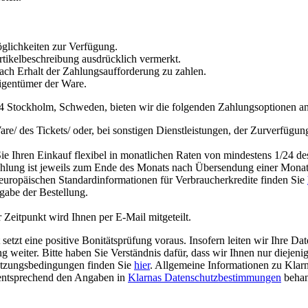
lichkeiten zur Verfügung.
rtikelbeschreibung ausdrücklich vermerkt.
nach Erhalt der Zahlungsaufforderung zu zahlen.
Eigentümer der Ware.
 Stockholm, Schweden, bieten wir die folgenden Zahlungsoptionen an. 
re/ des Tickets/ oder, bei sonstigen Dienstleistungen, der Zurverfügu
e Ihren Einkauf flexibel in monatlichen Raten von mindestens 1/24 d
lung ist jeweils zum Ende des Monats nach Übersendung einer Monats
europäischen Standardinformationen für Verbraucherkredite finden Sie
gabe der Bestellung.
 Zeitpunkt wird Ihnen per E-Mail mitgeteilt.
setzt eine positive Bonitätsprüfung voraus. Insofern leiten wir Ihr
weiter. Bitte haben Sie Verständnis dafür, dass wir Ihnen nur diejeni
Nutzungsbedingungen finden Sie
hier
. Allgemeine Informationen zu Klarn
entsprechend den Angaben in
Klarnas Datenschutzbestimmungen
behan