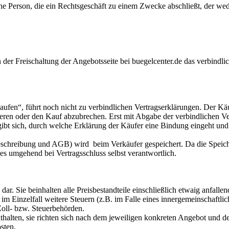
he Person, die ein Rechtsgeschäft zu einem Zwecke abschließt, der wede
 in der Freischaltung der Angebotsseite bei buegelcenter.de das verbin
Kaufen“, führt noch nicht zu verbindlichen Vertragserklärungen. Der Kä
eren oder den Kauf abzubrechen. Erst mit Abgabe der verbindlichen Ver
ibt sich, durch welche Erklärung der Käufer eine Bindung eingeht un
elbeschreibung und AGB) wird beim Verkäufer gespeichert. Da die Speic
s umgehend bei Vertragsschluss selbst verantwortlich.
dar. Sie beinhalten alle Preisbestandteile einschließlich etwaig anfall
im Einzelfall weitere Steuern (z.B. im Falle eines innergemeinschaftl
Zoll- bzw. Steuerbehörden.
enthalten, sie richten sich nach dem jeweiligen konkreten Angebot u
sten.